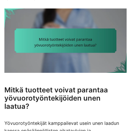
Mitkä tuotteet voivat parantaa
yövuorotyöntekijöiden unen
laatua?
Yövuorotyöntekijät kamppailevat usein unen laadun
kanssa epäsäännöllisten aikataulujen ja