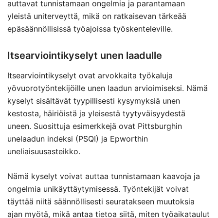
auttavat tunnistamaan ongelmia ja parantamaan
yleistä uniterveyttä, mikä on ratkaisevan tärkeää
epäsäännöllisissä työajoissa työskenteleville.
Itsearviointikyselyt unen laadulle
Itsearviointikyselyt ovat arvokkaita työkaluja
yövuorotyöntekijöille unen laadun arvioimiseksi. Nämä
kyselyt sisältävät tyypillisesti kysymyksiä unen
kestosta, häiriöistä ja yleisestä tyytyväisyydestä
uneen. Suosittuja esimerkkejä ovat Pittsburghin
unelaadun indeksi (PSQI) ja Epworthin
uneliaisuusasteikko.
Nämä kyselyt voivat auttaa tunnistamaan kaavoja ja
ongelmia unikäyttäytymisessä. Työntekijät voivat
täyttää niitä säännöllisesti seuratakseen muutoksia
ajan myötä, mikä antaa tietoa siitä, miten työaikataulut