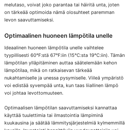
melutaso, voivat joko parantaa tai häiritä unta, joten
on tärkeää optimoida nämä olosuhteet paremman
levon saavuttamiseksi.
Optimaalinen huoneen lämpötila unelle
Ideaalinen huoneen lämpötila unelle vaihtelee
tyypillisesti 60°F:stä 67°F:iin (15°C:sta 19°C:iin). Tämän
lämpötilan ylläpitäminen auttaa säätelemään kehon
lämpötilaa, mikä on ratkaisevan tärkeää
nukahtamiselle ja unessa pysymiselle. Viileä ympäristö
voi edistää syvempää unta, kun taas liiallinen lämpö
voi johtaa levottomuuteen.
Optimaalisen lämpötilan saavuttamiseksi kannattaa
käyttää tuulettimia tai ilmastointia lämpiminä
kuukausina ja säätää lämmitysjärjestelmiä kylmemmillä