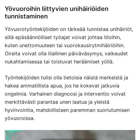
Yövuoroihin liittyvien unihäiriöiden
tunnistaminen
Yövuorotyöntekijöiden on tärkeää tunnistaa unihäiriöt,
sillä epäsäännölliset työajat voivat johtaa tiloihin,
kuten unettomuuteen tai vuorokausirytmihäiriöihin.
Oireita voivat olla liiallinen päiväväsymys, vaikeudet
nukahtamisessa tai toistuvat heräämiset yöllä.
Työntekijöiden tulisi olla tietoisia näistä merkeistä ja
hakea ammatillista apua, jos he kokevat jatkuvia
ongelmia. Varhainen diagnoosi ja interventio voivat
merkittävästi parantaa unen laatua ja yleistä
hyvinvointia, mahdollistaen paremman suoriutumisen
yövuoroissa.