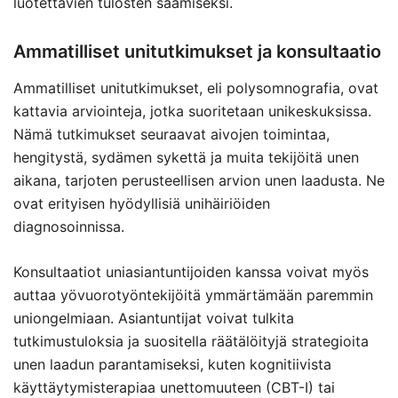
luotettavien tulosten saamiseksi.
Ammatilliset unitutkimukset ja konsultaatio
Ammatilliset unitutkimukset, eli polysomnografia, ovat
kattavia arviointeja, jotka suoritetaan unikeskuksissa.
Nämä tutkimukset seuraavat aivojen toimintaa,
hengitystä, sydämen sykettä ja muita tekijöitä unen
aikana, tarjoten perusteellisen arvion unen laadusta. Ne
ovat erityisen hyödyllisiä unihäiriöiden
diagnosoinnissa.
Konsultaatiot uniasiantuntijoiden kanssa voivat myös
auttaa yövuorotyöntekijöitä ymmärtämään paremmin
uniongelmiaan. Asiantuntijat voivat tulkita
tutkimustuloksia ja suositella räätälöityjä strategioita
unen laadun parantamiseksi, kuten kognitiivista
käyttäytymisterapiaa unettomuuteen (CBT-I) tai