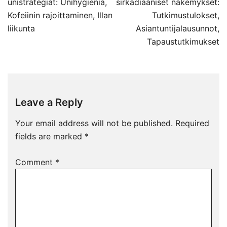
navigation
unistrategiat: Unihygienia,
sirkadiaaniset näkemykset:
Kofeiinin rajoittaminen, Illan
Tutkimustulokset,
liikunta
Asiantuntijalausunnot,
Tapaustutkimukset
Leave a Reply
Your email address will not be published.
Required
fields are marked
*
Comment
*