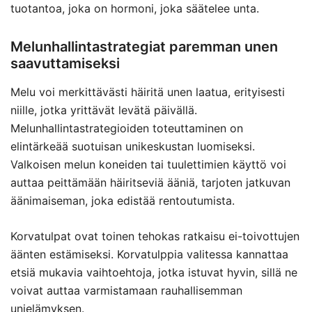
tuotantoa, joka on hormoni, joka säätelee unta.
Melunhallintastrategiat paremman unen
saavuttamiseksi
Melu voi merkittävästi häiritä unen laatua, erityisesti
niille, jotka yrittävät levätä päivällä.
Melunhallintastrategioiden toteuttaminen on
elintärkeää suotuisan unikeskustan luomiseksi.
Valkoisen melun koneiden tai tuulettimien käyttö voi
auttaa peittämään häiritseviä ääniä, tarjoten jatkuvan
äänimaiseman, joka edistää rentoutumista.
Korvatulpat ovat toinen tehokas ratkaisu ei-toivottujen
äänten estämiseksi. Korvatulppia valitessa kannattaa
etsiä mukavia vaihtoehtoja, jotka istuvat hyvin, sillä ne
voivat auttaa varmistamaan rauhallisemman
unielämyksen.