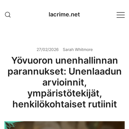
Skip
to
lacrime.net
content
27/02/2026
Sarah Whitmore
Yövuoron unenhallinnan
parannukset: Unenlaadun
arvioinnit,
ympäristötekijät,
henkilökohtaiset rutiinit