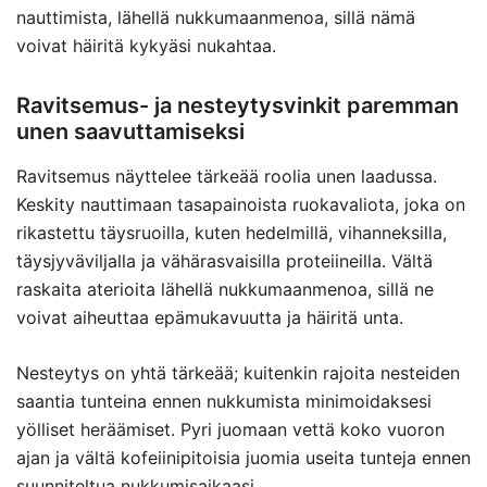
nauttimista, lähellä nukkumaanmenoa, sillä nämä
voivat häiritä kykyäsi nukahtaa.
Ravitsemus- ja nesteytysvinkit paremman
unen saavuttamiseksi
Ravitsemus näyttelee tärkeää roolia unen laadussa.
Keskity nauttimaan tasapainoista ruokavaliota, joka on
rikastettu täysruoilla, kuten hedelmillä, vihanneksilla,
täysjyväviljalla ja vähärasvaisilla proteiineilla. Vältä
raskaita aterioita lähellä nukkumaanmenoa, sillä ne
voivat aiheuttaa epämukavuutta ja häiritä unta.
Nesteytys on yhtä tärkeää; kuitenkin rajoita nesteiden
saantia tunteina ennen nukkumista minimoidaksesi
yölliset heräämiset. Pyri juomaan vettä koko vuoron
ajan ja vältä kofeiinipitoisia juomia useita tunteja ennen
suunniteltua nukkumisaikaasi.