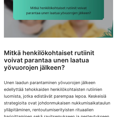
Mitkä henkilökohtaiset rutiinit
voivat parantaa unen laatua
yövuorojen jälkeen?
Unen laadun parantaminen yövuorojen jälkeen
edellyttää tehokkaiden henkilökohtaisten rutiinien
luomista, jotka edistävät parempaa lepoa. Keskeisiä
strategioita ovat johdonmukaisen nukkumisaikataulun
ylläpitäminen, rentoutumiserityisten rituaalien
harjoittaminen sekä ravitsemukseen ja nesteytykseen