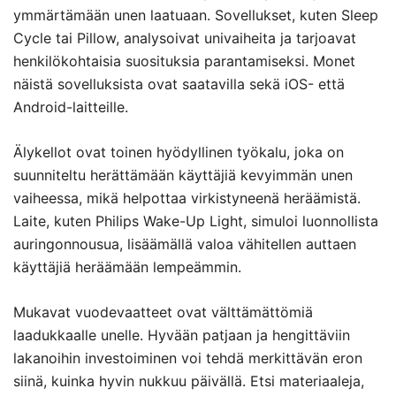
ymmärtämään unen laatuaan. Sovellukset, kuten Sleep
Cycle tai Pillow, analysoivat univaiheita ja tarjoavat
henkilökohtaisia suosituksia parantamiseksi. Monet
näistä sovelluksista ovat saatavilla sekä iOS- että
Android-laitteille.
Älykellot ovat toinen hyödyllinen työkalu, joka on
suunniteltu herättämään käyttäjiä kevyimmän unen
vaiheessa, mikä helpottaa virkistyneenä heräämistä.
Laite, kuten Philips Wake-Up Light, simuloi luonnollista
auringonnousua, lisäämällä valoa vähitellen auttaen
käyttäjiä heräämään lempeämmin.
Mukavat vuodevaatteet ovat välttämättömiä
laadukkaalle unelle. Hyvään patjaan ja hengittäviin
lakanoihin investoiminen voi tehdä merkittävän eron
siinä, kuinka hyvin nukkuu päivällä. Etsi materiaaleja,