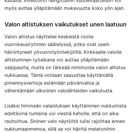
kausilla. Investointi hengittäviin vuodevaatteisiin voi
myös auttaa ylläpitämään mukavuutta koko yön ajan.
Valon altistuksen vaikutukset unen laatuun
Valon altistus näyttelee keskeistä roolia
vuorokausirytmien säätelyssä, jotka ovat usein
häiriintyneet yövuorotyöntekijöillä. Kirkkaalle valolle
altistuminen työaikana voi auttaa ylläpitämään
valppautta, mutta on tärkeää minimoida valon altistus
nukkuessa. Tämä voidaan saavuttaa käyttämällä
pimennysverhoja estämään päivänvaloa ja
vähentämään ulkoisten valolähteiden vaikutusta.
Lisäksi himmeän valaistuksen käyttäminen nukkumista
edeltävinä tunteina voi viestiä keholle, että on aika
rauhoittua. Sininen valo näytöiltä tulisi rajoittaa ennen
nukkumaanmenoa, sillä se voi häiritä melatoniinin