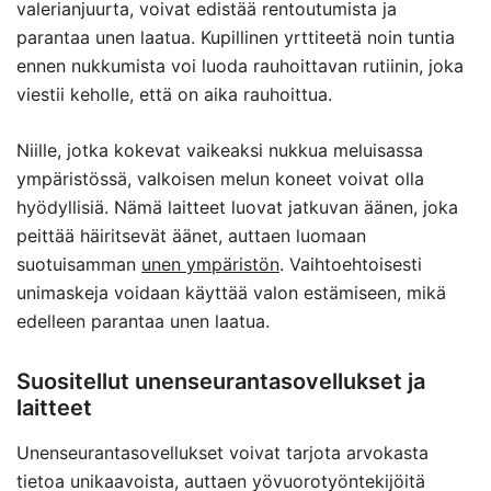
valerianjuurta, voivat edistää rentoutumista ja
parantaa unen laatua. Kupillinen yrttiteetä noin tuntia
ennen nukkumista voi luoda rauhoittavan rutiinin, joka
viestii keholle, että on aika rauhoittua.
Niille, jotka kokevat vaikeaksi nukkua meluisassa
ympäristössä, valkoisen melun koneet voivat olla
hyödyllisiä. Nämä laitteet luovat jatkuvan äänen, joka
peittää häiritsevät äänet, auttaen luomaan
suotuisamman
unen ympäristön
. Vaihtoehtoisesti
unimaskeja voidaan käyttää valon estämiseen, mikä
edelleen parantaa unen laatua.
Suositellut unenseurantasovellukset ja
laitteet
Unenseurantasovellukset voivat tarjota arvokasta
tietoa unikaavoista, auttaen yövuorotyöntekijöitä