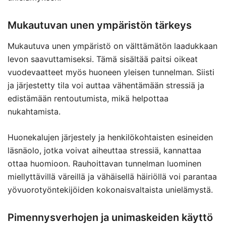
Mukautuvan unen ympäristön tärkeys
Mukautuva unen ympäristö on välttämätön laadukkaan
levon saavuttamiseksi. Tämä sisältää paitsi oikeat
vuodevaatteet myös huoneen yleisen tunnelman. Siisti
ja järjestetty tila voi auttaa vähentämään stressiä ja
edistämään rentoutumista, mikä helpottaa
nukahtamista.
Huonekalujen järjestely ja henkilökohtaisten esineiden
läsnäolo, jotka voivat aiheuttaa stressiä, kannattaa
ottaa huomioon. Rauhoittavan tunnelman luominen
miellyttävillä väreillä ja vähäisellä häiriöllä voi parantaa
yövuorotyöntekijöiden kokonaisvaltaista unielämystä.
Pimennysverhojen ja unimaskeiden käyttö