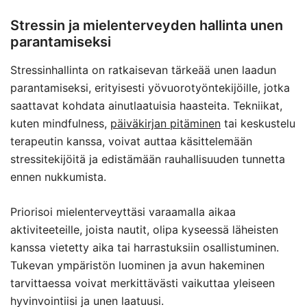
Stressin ja mielenterveyden hallinta unen
parantamiseksi
Stressinhallinta on ratkaisevan tärkeää unen laadun
parantamiseksi, erityisesti yövuorotyöntekijöille, jotka
saattavat kohdata ainutlaatuisia haasteita. Tekniikat,
kuten mindfulness,
päiväkirjan pitäminen
tai keskustelu
terapeutin kanssa, voivat auttaa käsittelemään
stressitekijöitä ja edistämään rauhallisuuden tunnetta
ennen nukkumista.
Priorisoi mielenterveyttäsi varaamalla aikaa
aktiviteeteille, joista nautit, olipa kyseessä läheisten
kanssa vietetty aika tai harrastuksiin osallistuminen.
Tukevan ympäristön luominen ja avun hakeminen
tarvittaessa voivat merkittävästi vaikuttaa yleiseen
hyvinvointiisi ja unen laatuusi.