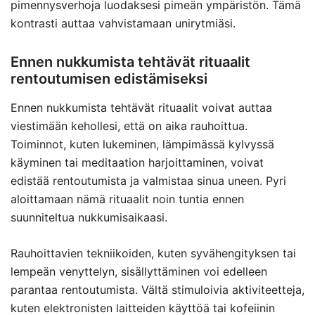
pimennysverhoja luodaksesi pimeän ympäristön. Tämä
kontrasti auttaa vahvistamaan unirytmiäsi.
Ennen nukkumista tehtävät rituaalit
rentoutumisen edistämiseksi
Ennen nukkumista tehtävät rituaalit voivat auttaa
viestimään kehollesi, että on aika rauhoittua.
Toiminnot, kuten lukeminen, lämpimässä kylvyssä
käyminen tai meditaation harjoittaminen, voivat
edistää rentoutumista ja valmistaa sinua uneen. Pyri
aloittamaan nämä rituaalit noin tuntia ennen
suunniteltua nukkumisaikaasi.
Rauhoittavien tekniikoiden, kuten syvähengityksen tai
lempeän venyttelyn, sisällyttäminen voi edelleen
parantaa rentoutumista. Vältä stimuloivia aktiviteetteja,
kuten elektronisten laitteiden käyttöä tai kofeiinin