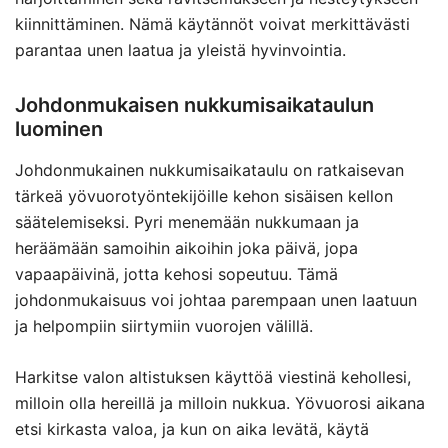
kiinnittäminen. Nämä käytännöt voivat merkittävästi
parantaa unen laatua ja yleistä hyvinvointia.
Johdonmukaisen nukkumisaikataulun
luominen
Johdonmukainen nukkumisaikataulu on ratkaisevan
tärkeä yövuorotyöntekijöille kehon sisäisen kellon
säätelemiseksi. Pyri menemään nukkumaan ja
heräämään samoihin aikoihin joka päivä, jopa
vapaapäivinä, jotta kehosi sopeutuu. Tämä
johdonmukaisuus voi johtaa parempaan unen laatuun
ja helpompiin siirtymiin vuorojen välillä.
Harkitse valon altistuksen käyttöä viestinä kehollesi,
milloin olla hereillä ja milloin nukkua. Yövuorosi aikana
etsi kirkasta valoa, ja kun on aika levätä, käytä