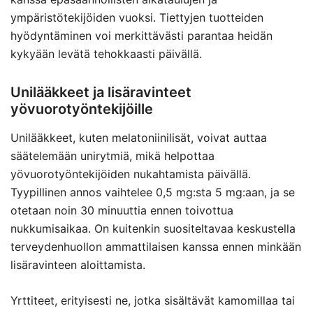
ympäristötekijöiden vuoksi. Tiettyjen tuotteiden
hyödyntäminen voi merkittävästi parantaa heidän
kykyään levätä tehokkaasti päivällä.
Unilääkkeet ja lisäravinteet
yövuorotyöntekijöille
Unilääkkeet, kuten melatoniinilisät, voivat auttaa
säätelemään unirytmiä, mikä helpottaa
yövuorotyöntekijöiden nukahtamista päivällä.
Tyypillinen annos vaihtelee 0,5 mg:sta 5 mg:aan, ja se
otetaan noin 30 minuuttia ennen toivottua
nukkumisaikaa. On kuitenkin suositeltavaa keskustella
terveydenhuollon ammattilaisen kanssa ennen minkään
lisäravinteen aloittamista.
Yrttiteet, erityisesti ne, jotka sisältävät kamomillaa tai