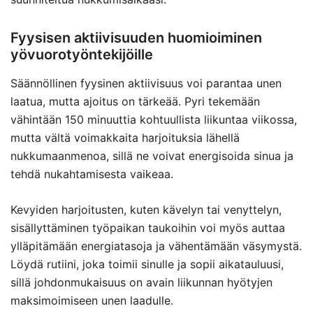
Fyysisen aktiivisuuden huomioiminen
yövuorotyöntekijöille
Säännöllinen fyysinen aktiivisuus voi parantaa unen
laatua, mutta ajoitus on tärkeää. Pyri tekemään
vähintään 150 minuuttia kohtuullista liikuntaa viikossa,
mutta vältä voimakkaita harjoituksia lähellä
nukkumaanmenoa, sillä ne voivat energisoida sinua ja
tehdä nukahtamisesta vaikeaa.
Kevyiden harjoitusten, kuten kävelyn tai venyttelyn,
sisällyttäminen työpaikan taukoihin voi myös auttaa
ylläpitämään energiatasoja ja vähentämään väsymystä.
Löydä rutiini, joka toimii sinulle ja sopii aikatauluusi,
sillä johdonmukaisuus on avain liikunnan hyötyjen
maksimoimiseen unen laadulle.