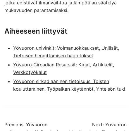
jotka edistävät ilmanvaihtoa ja lämpötilan säätelyä
mukavuuden parantamiseksi.
Aiheeseen liittyvät
Yövuoron univinkit: Voimanuokkaukset, Unilisät,
Tietoisen hengittämisen harjoitukset
Yövuoro Circadian Resurssit: Kirjat, Artikkelit,
Verkkotyökalut
Yövuoron sirkadiaaninen tietoisuus: Toisten
kouluttaminen, Työpaikan käytännöt, Yhteisön tuki
Post
Previous:
Yövuoron
Next:
Yövuoron