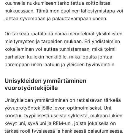
kuunnella nukkumiseen tarkoitettua soittolistaa
nukkuessaan. Tämä monipuolinen lähestymistapa voi
johtaa syvempään ja palauttavampaan uneen.
On tärkeää räätälöidä nämä menetelmät yksilöllisten
mieltymysten ja tarpeiden mukaan. Eri yhdistelmien
kokeileminen voi auttaa tunnistamaan, mikä toimii
parhaiten kullekin henkilölle, mikä lopulta johtaa
parempaan unen laatuun ja yleiseen hyvinvointiin.
Unisykleiden ymmärtäminen
vuorotyöntekijöille
Unisykleiden ymmärtäminen on ratkaisevan tärkeää
yövuorotyöntekijöille levon optimoimiseksi. Uni
koostuu tyypillisesti useista sykleistä, mukaan lukien
kevyt uni, syvä uni ja REM-uni, joista jokaisella on
tärkeä rooli fyysisessä ja henkisessä palautumisessa.