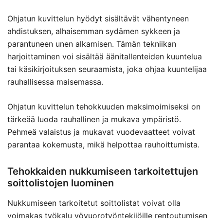
Ohjatun kuvittelun hyödyt sisältävät vähentyneen
ahdistuksen, alhaisemman sydämen sykkeen ja
parantuneen unen alkamisen. Tämän tekniikan
harjoittaminen voi sisältää äänitallenteiden kuuntelua
tai käsikirjoituksen seuraamista, joka ohjaa kuuntelijaa
rauhallisessa maisemassa.
Ohjatun kuvittelun tehokkuuden maksimoimiseksi on
tärkeää luoda rauhallinen ja mukava ympäristö.
Pehmeä valaistus ja mukavat vuodevaatteet voivat
parantaa kokemusta, mikä helpottaa rauhoittumista.
Tehokkaiden nukkumiseen tarkoitettujen
soittolistojen luominen
Nukkumiseen tarkoitetut soittolistat voivat olla
voimakas työkalu yövuorotyöntekijöille rentoutumisen