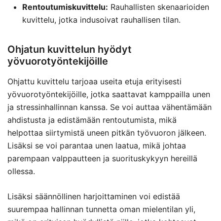
Rentoutumiskuvittelu:
Rauhallisten skenaarioiden
kuvittelu, jotka indusoivat rauhallisen tilan.
Ohjatun kuvittelun hyödyt
yövuorotyöntekijöille
Ohjattu kuvittelu tarjoaa useita etuja erityisesti
yövuorotyöntekijöille, jotka saattavat kamppailla unen
ja stressinhallinnan kanssa. Se voi auttaa vähentämään
ahdistusta ja edistämään rentoutumista, mikä
helpottaa siirtymistä uneen pitkän työvuoron jälkeen.
Lisäksi se voi parantaa unen laatua, mikä johtaa
parempaan valppautteen ja suorituskykyyn hereillä
ollessa.
Lisäksi säännöllinen harjoittaminen voi edistää
suurempaa hallinnan tunnetta oman mielentilan yli,