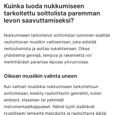
Kuinka luoda nukkumiseen
tarkoitettu soittolista paremman
levon saavuttamiseksi?
Nukkumiseen tarkoitetun soittolistan luominen sisältää
rauhoittavan musiikin valitsemisen, joka edistää
rentoutumista ja auttaa nukahtamaan. Oikea
yhdistelmä genrejä, tempoa ja rakennetta voi
merkittävästi parantaa lepoasi yövuoroissa.
Oikean musiikin valinta uneen
Kun valitset musiikkia nukkumiseen tarkoitettuun
soittolistaan, keskity rauhoittaviin genreihin, kuten
ambient, klassinen tai pehmeät
instrumentaalikappaleet. Nämä tyylit sisältävät
tyypillisesti lempeitä melodioita ja rauhoittavia ääniä,