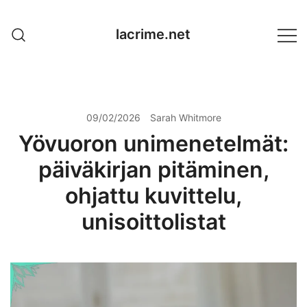
Skip
to
lacrime.net
content
09/02/2026
Sarah Whitmore
Yövuoron unimenetelmät:
päiväkirjan pitäminen,
ohjattu kuvittelu,
unisoittolistat