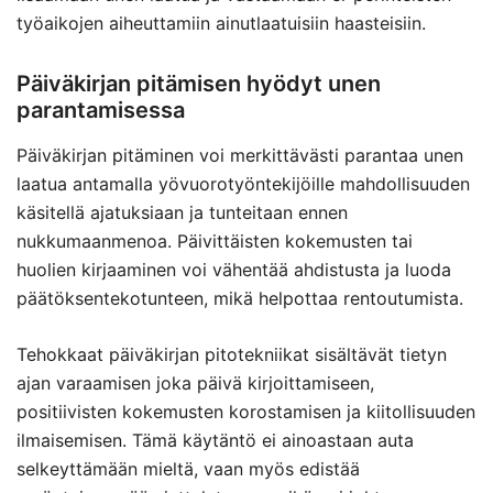
työaikojen aiheuttamiin ainutlaatuisiin haasteisiin.
Päiväkirjan pitämisen hyödyt unen
parantamisessa
Päiväkirjan pitäminen voi merkittävästi parantaa unen
laatua antamalla yövuorotyöntekijöille mahdollisuuden
käsitellä ajatuksiaan ja tunteitaan ennen
nukkumaanmenoa. Päivittäisten kokemusten tai
huolien kirjaaminen voi vähentää ahdistusta ja luoda
päätöksentekotunteen, mikä helpottaa rentoutumista.
Tehokkaat päiväkirjan pitotekniikat sisältävät tietyn
ajan varaamisen joka päivä kirjoittamiseen,
positiivisten kokemusten korostamisen ja kiitollisuuden
ilmaisemisen. Tämä käytäntö ei ainoastaan auta
selkeyttämään mieltä, vaan myös edistää