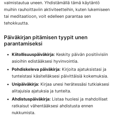
valmistautua uneen. Yhdistämällä tämä käytäntö
muihin rauhoittaviin aktiviteetteihin, kuten lukemiseen
tai meditaatioon, voit edelleen parantaa sen
tehokkuutta.
Päiväkirjan pitämisen tyypit unen
parantamiseksi
Kiitollisuuspäiväkirja:
Keskity päivän positiivisiin
asioihin edistääksesi hyvinvointia.
Pohdiskeleva päiväkirja:
Kirjoita ajatuksistasi ja
tunteistasi käsitelläksesi päivittäisiä kokemuksia.
Unipäiväkirja:
Kirjaa unesi herätessäsi tutkiaksesi
alitajuisia ajatuksia ja tunteita.
Ahdistuspäiväkirja:
Listaa huolesi ja mahdolliset
ratkaisut vähentääksesi ahdistusta ennen
nukkumista.