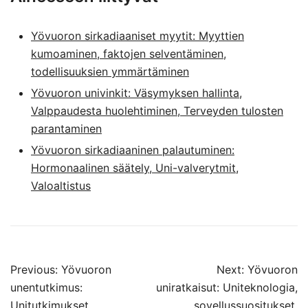
Yövuoron sirkadiaaniset myytit: Myyttien
kumoaminen, faktojen selventäminen,
todellisuuksien ymmärtäminen
Yövuoron univinkit: Väsymyksen hallinta,
Valppaudesta huolehtiminen, Terveyden tulosten
parantaminen
Yövuoron sirkadiaaninen palautuminen:
Hormonaalinen säätely, Uni-valverytmit,
Valoaltistus
Post
Previous:
Yövuoron
Next:
Yövuoron
navigation
unentutkimus:
uniratkaisut: Uniteknologia,
Unitutkimukset,
sovellussuositukset,