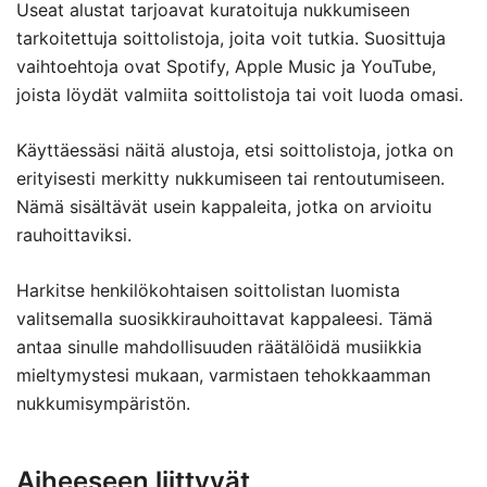
Useat alustat tarjoavat kuratoituja nukkumiseen
tarkoitettuja soittolistoja, joita voit tutkia. Suosittuja
vaihtoehtoja ovat Spotify, Apple Music ja YouTube,
joista löydät valmiita soittolistoja tai voit luoda omasi.
Käyttäessäsi näitä alustoja, etsi soittolistoja, jotka on
erityisesti merkitty nukkumiseen tai rentoutumiseen.
Nämä sisältävät usein kappaleita, jotka on arvioitu
rauhoittaviksi.
Harkitse henkilökohtaisen soittolistan luomista
valitsemalla suosikkirauhoittavat kappaleesi. Tämä
antaa sinulle mahdollisuuden räätälöidä musiikkia
mieltymystesi mukaan, varmistaen tehokkaamman
nukkumisympäristön.
Aiheeseen liittyvät