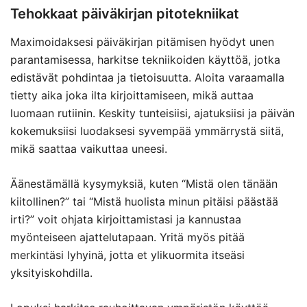
Tehokkaat päiväkirjan pitotekniikat
Maximoidaksesi päiväkirjan pitämisen hyödyt unen
parantamisessa, harkitse tekniikoiden käyttöä, jotka
edistävät pohdintaa ja tietoisuutta. Aloita varaamalla
tietty aika joka ilta kirjoittamiseen, mikä auttaa
luomaan rutiinin. Keskity tunteisiisi, ajatuksiisi ja päivän
kokemuksiisi luodaksesi syvempää ymmärrystä siitä,
mikä saattaa vaikuttaa uneesi.
Äänestämällä kysymyksiä, kuten “Mistä olen tänään
kiitollinen?” tai “Mistä huolista minun pitäisi päästää
irti?” voit ohjata kirjoittamistasi ja kannustaa
myönteiseen ajattelutapaan. Yritä myös pitää
merkintäsi lyhyinä, jotta et ylikuormita itseäsi
yksityiskohdilla.