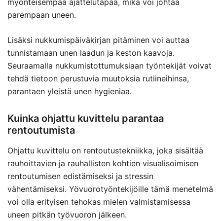
myönteisempää ajattelutapaa, mikä voi johtaa
parempaan uneen.
Lisäksi nukkumispäiväkirjan pitäminen voi auttaa
tunnistamaan unen laadun ja keston kaavoja.
Seuraamalla nukkumistottumuksiaan työntekijät voivat
tehdä tietoon perustuvia muutoksia rutiineihinsa,
parantaen yleistä unen hygieniaa.
Kuinka ohjattu kuvittelu parantaa
rentoutumista
Ohjattu kuvittelu on rentoutustekniikka, joka sisältää
rauhoittavien ja rauhallisten kohtien visualisoimisen
rentoutumisen edistämiseksi ja stressin
vähentämiseksi. Yövuorotyöntekijöille tämä menetelmä
voi olla erityisen tehokas mielen valmistamisessa
uneen pitkän työvuoron jälkeen.