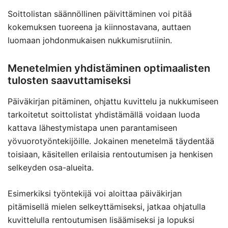
Soittolistan säännöllinen päivittäminen voi pitää
kokemuksen tuoreena ja kiinnostavana, auttaen
luomaan johdonmukaisen nukkumisrutiinin.
Menetelmien yhdistäminen optimaalisten
tulosten saavuttamiseksi
Päiväkirjan pitäminen, ohjattu kuvittelu ja nukkumiseen
tarkoitetut soittolistat yhdistämällä voidaan luoda
kattava lähestymistapa unen parantamiseen
yövuorotyöntekijöille. Jokainen menetelmä täydentää
toisiaan, käsitellen erilaisia rentoutumisen ja henkisen
selkeyden osa-alueita.
Esimerkiksi työntekijä voi aloittaa päiväkirjan
pitämisellä mielen selkeyttämiseksi, jatkaa ohjatulla
kuvittelulla rentoutumisen lisäämiseksi ja lopuksi