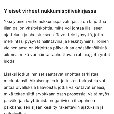
Yleiset virheet nukkumispäiväkirjassa
Yksi yleinen virhe nukkumispäiväkirjassa on kirjoittaa
liian paljon yksityiskohtia, mikä voi johtaa liialliseen
ajatteluun ja ahdistukseen. Tavoittele lyhyyttä, jotta
merkintäsi pysyvät hallittavina ja keskittyneinä. Toinen
yleinen ansa on kirjoittaa päiväkirjaa epäsäännöllisinä
aikoina, mikä voi häiritä rauhoittavaa rutiinia, jota yrität
luoda.
Lisäksi jotkut ihmiset saattavat unohtaa tarkistaa
merkintänsä. Aikaisempien kirjoitusten tarkastelu voi
antaa oivalluksia kaavoista, jotka vaikuttavat uneesi,
mikä tekee siitä arvokkaan osan prosessia. Vältä myös
päiväkirjan käyttämistä negatiivisen itsepuheen
paikkana; sen sijaan keskity rakentaviin ajatuksiin ja
ratkaisuihin.