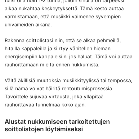
tulisi olla noin 1-2 tuntia, jolloin sinulla on tarpeeksi
aikaa nukahtaa keskeytyksettä. Tämä kesto auttaa
varmistamaan, että musiikki vaimenee syvempien
univaiheiden aikana.
Rakenna soittolistasi niin, että se alkaa pehmeillä,
hitailla kappaleilla ja siirtyy vähitellen hieman
energisempiin kappaleisiin, jos haluat. Tämä voi auttaa
rauhoittamaan mieltä ennen nukkumista.
Vältä äkillisiä muutoksia musiikkityylissä tai tempossa,
sillä nämä voivat häiritä rentoutumisprosessia.
Tavoittele sujuvaa virtausta, joka ylläpitää
rauhoittavaa tunnelmaa koko ajan.
Alustat nukkumiseen tarkoitettujen
soittolistojen löytämiseksi