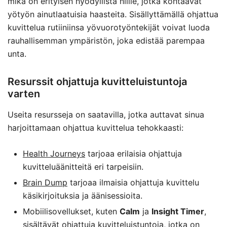
mikä on erityisen hyödyllistä niille, jotka kohtaavat
yötyön ainutlaatuisia haasteita. Sisällyttämällä ohjattua
kuvittelua rutiiniinsa yövuorotyöntekijät voivat luoda
rauhallisemman ympäristön, joka edistää parempaa
unta.
Resurssit ohjattuja kuvitteluistuntoja
varten
Useita resursseja on saatavilla, jotka auttavat sinua
harjoittamaan ohjattua kuvittelua tehokkaasti:
Health Journeys
tarjoaa erilaisia ohjattuja
kuvitteluäänitteitä eri tarpeisiin.
Brain Dump
tarjoaa ilmaisia ohjattuja kuvittelu
käsikirjoituksia ja äänisessioita.
Mobiilisovellukset, kuten
Calm
ja
Insight Timer
,
sisältävät ohjattuja kuvitteluistuntoja, jotka on