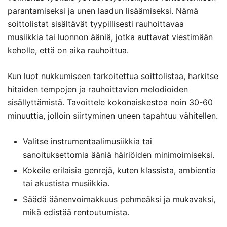
parantamiseksi ja unen laadun lisäämiseksi. Nämä
soittolistat sisältävät tyypillisesti rauhoittavaa
musiikkia tai luonnon ääniä, jotka auttavat viestimään
keholle, että on aika rauhoittua.
Kun luot nukkumiseen tarkoitettua soittolistaa, harkitse
hitaiden tempojen ja rauhoittavien melodioiden
sisällyttämistä. Tavoittele kokonaiskestoa noin 30-60
minuuttia, jolloin siirtyminen uneen tapahtuu vähitellen.
Valitse instrumentaalimusiikkia tai
sanoituksettomia ääniä häiriöiden minimoimiseksi.
Kokeile erilaisia genrejä, kuten klassista, ambientia
tai akustista musiikkia.
Säädä äänenvoimakkuus pehmeäksi ja mukavaksi,
mikä edistää rentoutumista.