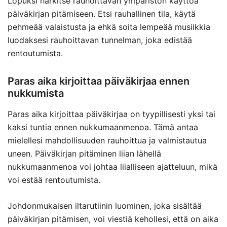
Lopuksi harkitse rauhoittavan ympäristön käyttöä
päiväkirjan pitämiseen. Etsi rauhallinen tila, käytä
pehmeää valaistusta ja ehkä soita lempeää musiikkia
luodaksesi rauhoittavan tunnelman, joka edistää
rentoutumista.
Paras aika kirjoittaa päiväkirjaa ennen
nukkumista
Paras aika kirjoittaa päiväkirjaa on tyypillisesti yksi tai
kaksi tuntia ennen nukkumaanmenoa. Tämä antaa
mielellesi mahdollisuuden rauhoittua ja valmistautua
uneen. Päiväkirjan pitäminen liian lähellä
nukkumaanmenoa voi johtaa liialliseen ajatteluun, mikä
voi estää rentoutumista.
Johdonmukaisen iltarutiinin luominen, joka sisältää
päiväkirjan pitämisen, voi viestiä kehollesi, että on aika