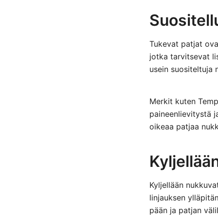
Suositell
Tukevat patjat ovat
jotka tarvitsevat l
usein suositeltuja
Merkit kuten Tempu
paineenlievitystä j
oikeaa patjaa nukku
Kyljellää
Kyljellään nukkuvat
linjauksen ylläpit
pään ja patjan välil