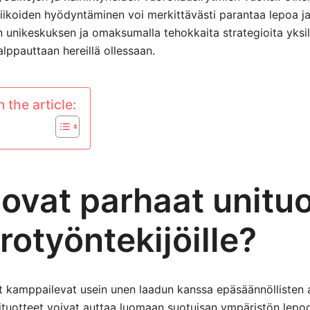
niikoiden hyödyntäminen voi merkittävästi parantaa lepoa ja
 unikeskuksen ja omaksumalla tehokkaita strategioita yksi
alppauttaan hereillä ollessaan.
 the article:
ovat parhaat unituo
otyöntekijöille?
t kamppailevat usein unen laadun kanssa epäsäännöllisten a
ituotteet voivat auttaa luomaan suotuisan ympäristön lepo