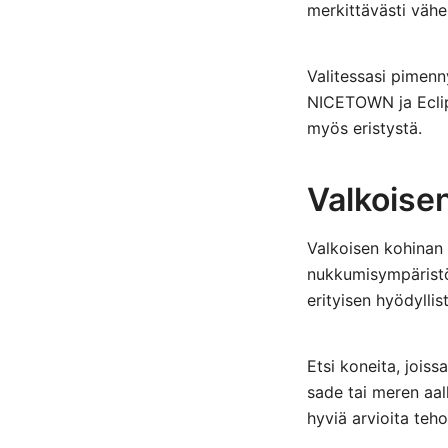
merkittävästi väh
Valitessasi pimen
NICETOWN ja Eclips
myös eristystä.
Valkoise
Valkoisen kohinan 
nukkumisympäristö
erityisen hyödyllist
Etsi koneita, jois
sade tai meren aal
hyviä arvioita teh