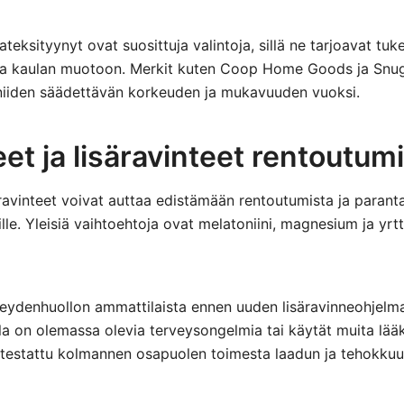
teksityynyt ovat suosittuja valintoja, sillä ne tarjoavat tu
a kaulan muotoon. Merkit kuten Coop Home Goods ja Snug
 niiden säädettävän korkeuden ja mukavuuden vuoksi.
et ja lisäravinteet rentoutum
äravinteet voivat auttaa edistämään rentoutumista ja paran
le. Yleisiä vaihtoehtoja ovat melatoniini, magnesium ja yrtti
veydenhuollon ammattilaista ennen uuden lisäravinneohjelma
ulla on olemassa olevia terveysongelmia tai käytät muita lääk
n testattu kolmannen osapuolen toimesta laadun ja tehokku