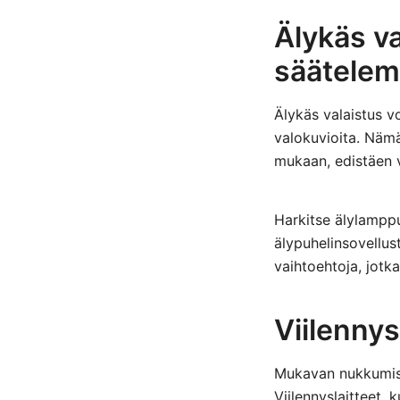
Älykäs v
säätelem
Älykäs valaistus v
valokuvioita. Nämä
mukaan, edistäen v
Harkitse älylamppuj
älypuhelinsovellus
vaihtoehtoja, jotk
Viilennys
Mukavan nukkumisl
Viilennyslaitteet, k