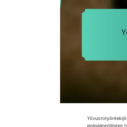
Yövuorotyöntekijöi
epäsäännöllisten t