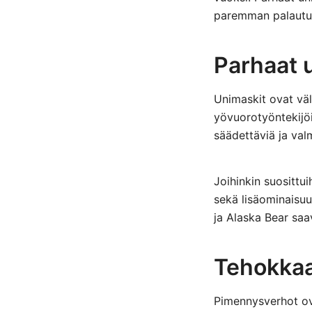
paremman palautumi
Parhaat 
Unimaskit ovat vä
yövuorotyöntekijöil
säädettäviä ja val
Joihinkin suosittui
sekä lisäominaisuu
ja Alaska Bear sa
Tehokkaa
Pimennysverhot ov