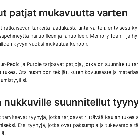
ut patjat mukavuutta varten
 ratkaisevan tärkeitä laadukasta unta varten, erityisesti kyl
isäpehmeyttä hartioilleen ja lantiolleen. Memory foam- ja hy
 niiden kyvyn vuoksi mukautua kehoon.
r-Pedic ja Purple tarjoavat patjoja, jotka on suunniteltu t
a tukea. Ota huomioon tekijät, kuten kovuusaste ja materiaal
mistyyliisi.
n nukkuville suunnitellut tyyn
 tarvitsevat tyynyjä, jotka tarjoavat riittävää kaulan tukea
ämiseksi. Etsi tyynyjä, jotka ovat paksumpia ja tukevampia
lä.