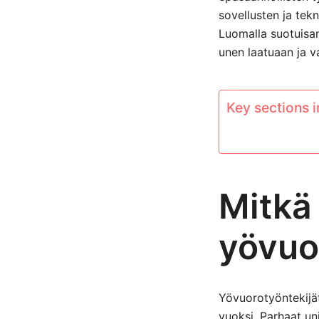
sovellusten ja tek
Luomalla suotuisan
unen laatuaan ja v
Key sections in
Mitkä 
yövuor
Yövuorotyöntekijä
vuoksi. Parhaat un