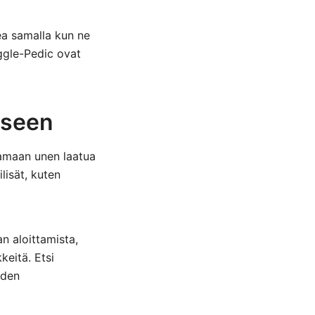
kea samalla kun ne
gle-Pedic ovat
iseen
tamaan unen laatua
lisät, kuten
n aloittamista,
keitä. Etsi
uden