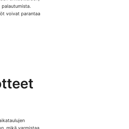
 palautumista.
löt voivat parantaa
tteet
ikataulujen
on, mikä varmistaa