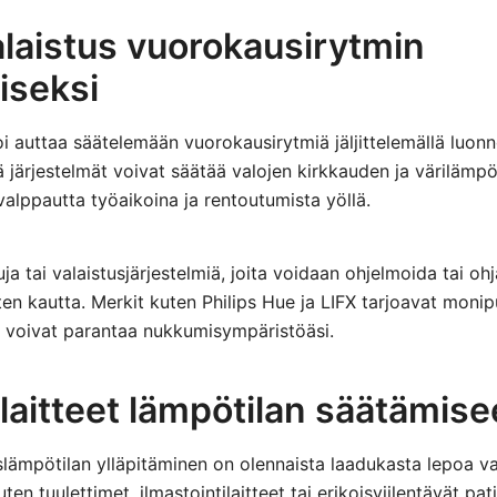
alaistus vuorokausirytmin
iseksi
oi auttaa säätelemään vuorokausirytmiä jäljittelemällä luonno
 järjestelmät voivat säätää valojen kirkkauden ja värilämpö
alppautta työaikoina ja rentoutumista yöllä.
a tai valaistusjärjestelmiä, joita voidaan ohjelmoida tai ohj
ten kautta. Merkit kuten Philips Hue ja LIFX tarjoavat monip
a voivat parantaa nukkumisympäristöäsi.
laitteet lämpötilan säätämis
ämpötilan ylläpitäminen on olennaista laadukasta lepoa va
uten tuulettimet, ilmastointilaitteet tai erikoisviilentävät pat