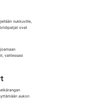
jellään nukkuville,
bridipatjat ovat
arjoamaan
i, valitessasi
yt
 selkärangan
 täyttämään aukon