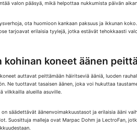
entää valon pääsyä, mikä helpottaa nukkumista päivän aikan
nysverhoja, ota huomioon kankaan paksuus ja ikkunan koko.
e tarjoavat erilaisia tyylejä, jotka estävät tehokkaasti valo
n kohinan koneet äänen peit
koneet auttavat peittämään häiritseviä ääniä, luoden rauh
n. Ne tuottavat tasaisen äänen, joka voi hukuttaa taustam
ä vilkkailla alueilla asuville.
sa on säädettävät äänenvoimakkuustasot ja erilaisia ääni vai
lot. Suosittuja malleja ovat Marpac Dohm ja LectroFan, jot
okkuudestaan.