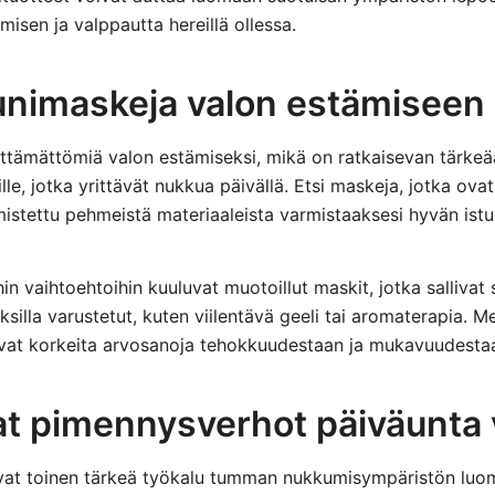
sen ja valppautta hereillä ollessa.
unimaskeja valon estämiseen
lttämättömiä valon estämiseksi, mikä on ratkaisevan tärkeä
le, jotka yrittävät nukkua päivällä. Etsi maskeja, jotka ova
mistettu pehmeistä materiaaleista varmistaaksesi hyvän ist
hin vaihtoehtoihin kuuluvat muotoillut maskit, jotka sallivat s
ksilla varustetut, kuten viilentävä geeli tai aromaterapia. 
avat korkeita arvosanoja tehokkuudestaan ja mukavuudesta
t pimennysverhot päiväunta 
at toinen tärkeä työkalu tumman nukkumisympäristön luom