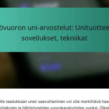
lle laadukkaan unen saavuttaminen voi olla merkittävä haa
yöaikojen ja häiriintyneiden vuorokausirytmien vuoksi. Oike