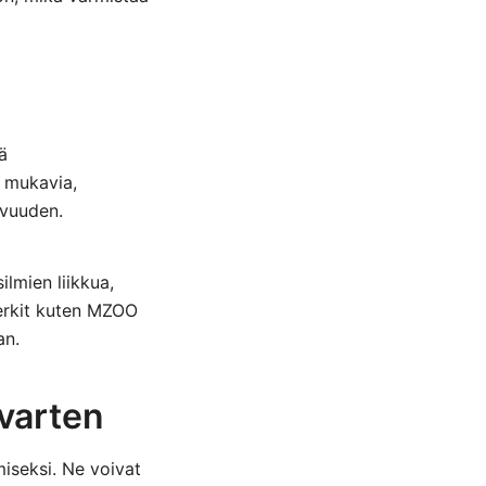
ä
t mukavia,
uvuuden.
ilmien liikkua,
Merkit kuten MZOO
an.
varten
iseksi. Ne voivat