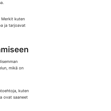
a.
 Merkit kuten
a ja tarjoavat
tämiseen
allisemman
elun, mikä on
htoehtoja, kuten
ka ovat saaneet