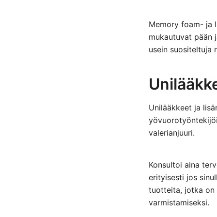
Memory foam- ja la
mukautuvat pään j
usein suositeltuja
Unilääkke
Unilääkkeet ja lis
yövuorotyöntekijöil
valerianjuuri.
Konsultoi aina ter
erityisesti jos sin
tuotteita, jotka o
varmistamiseksi.