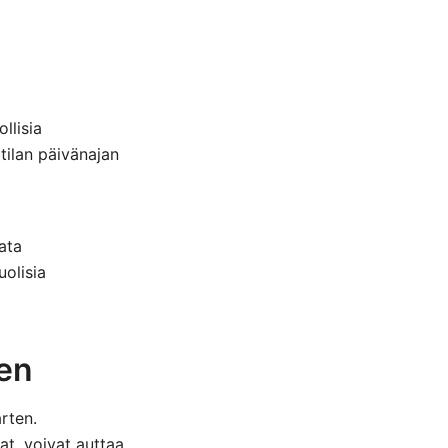
llisia
tilan päivänajan
ata
uolisia
een
rten.
jat, voivat auttaa