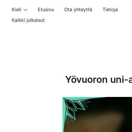
Skip
Kieli
Etusivu
Ota yhteyttä
Tietoja
to
content
Kaikki julkaisut
Yövuoron uni-ar