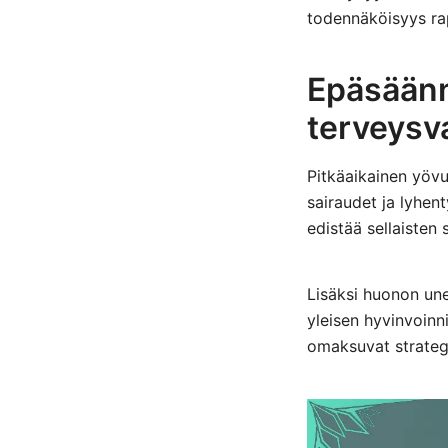
todennäköisyys rap
Epäsäännö
terveysv
Pitkäaikainen yövu
sairaudet ja lyhen
edistää sellaisten 
Lisäksi huonon une
yleisen hyvinvoinn
omaksuvat strategi