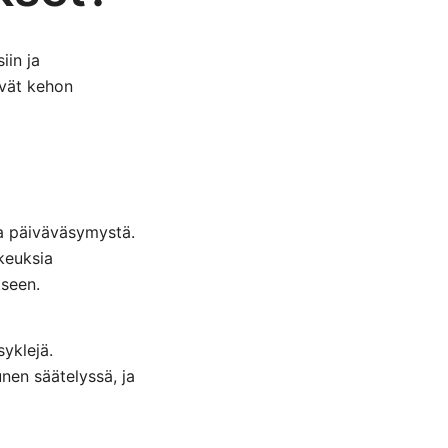
iin ja
evät kehon
sta päiväväsymystä.
keuksia
kseen.
yklejä.
nen säätelyssä, ja