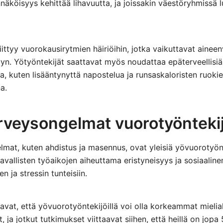
äköisyys kehittää lihavuutta, ja joissakin väestöryhmissä lu
ittyy vuorokausirytmien häiriöihin, jotka vaikuttavat ainee
yn. Yötyöntekijät saattavat myös noudattaa epäterveellisiä
a, kuten lisääntynyttä napostelua ja runsaskaloristen ruokie
a.
rveysongelmat vuorotyöntekij
mat, kuten ahdistus ja masennus, ovat yleisiä yövuorotyön
vallisten työaikojen aiheuttama eristyneisyys ja sosiaalinen
n ja stressin tunteisiin.
avat, että yövuorotyöntekijöillä voi olla korkeammat mielia
, ja jotkut tutkimukset viittaavat siihen, että heillä on jop