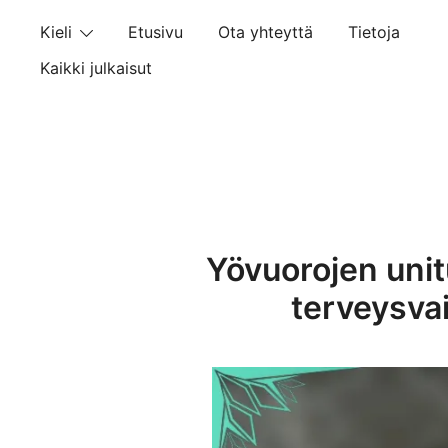
Skip
Kieli
Etusivu
Ota yhteyttä
Tietoja
to
content
Kaikki julkaisut
Yövuorojen unit
terveysva