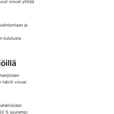
vut voivat ylittää
nvaihduntaan ja
n kulutusta
öillä
tekijöiden
 häiriö voivat
lahäiriöiden
a 50 % suurempi