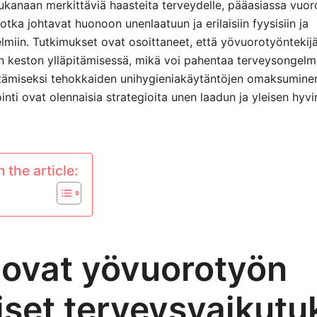
kanaan merkittäviä haasteita terveydelle, pääasiassa vuor
jotka johtavat huonoon unenlaatuun ja erilaisiin fyysisiin ja
miin. Tutkimukset ovat osoittaneet, että yövuorotyöntekij
en keston ylläpitämisessä, mikä voi pahentaa terveysongelm
tämiseksi tehokkaiden unihygieniakäytäntöjen omaksuminen
nti ovat olennaisia strategioita unen laadun ja yleisen hyvi
 the article:
 ovat yövuorotyön
iset terveysvaikutu