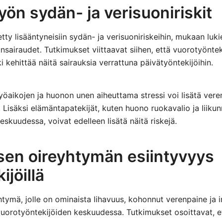
ön sydän- ja verisuoniriskit
etty lisääntyneisiin sydän- ja verisuoniriskeihin, mukaan lu
sairaudet. Tutkimukset viittaavat siihen, että vuorotyönteki
 kehittää näitä sairauksia verrattuna päivätyöntekijöihin.
yöaikojen ja huonon unen aiheuttama stressi voi lisätä vere
 Lisäksi elämäntapatekijät, kuten huono ruokavalio ja liiku
eskuudessa, voivat edelleen lisätä näitä riskejä.
sen oireyhtymän esiintyvyys
ijöillä
tymä, jolle on ominaista lihavuus, kohonnut verenpaine ja ins
orotyöntekijöiden keskuudessa. Tutkimukset osoittavat, et