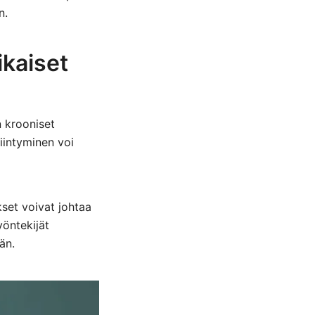
n.
ikaiset
n krooniset
riintyminen voi
set voivat johtaa
yöntekijät
än.