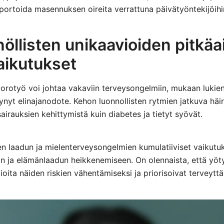
ortoida masennuksen oireita verrattuna päivätyöntekijöihi
llisten unikaavioiden pitkäa
aikutukset
orotyö voi johtaa vakaviin terveysongelmiin, mukaan lukie
tynyt elinajanodote. Kehon luonnollisten rytmien jatkuva häi
sairauksien kehittymistä kuin diabetes ja tietyt syövät.
n laadun ja mielenterveysongelmien kumulatiiviset vaikutuk
in ja elämänlaadun heikkenemiseen. On olennaista, että yöt
oita näiden riskien vähentämiseksi ja priorisoivat terveyttä