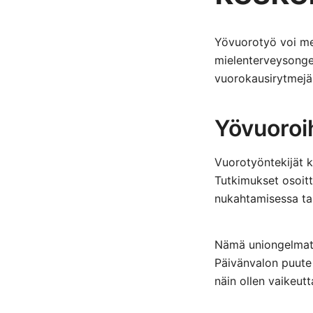
Yövuorotyö voi merk
mielenterveysongel
vuorokausirytmejä,
Yövuoroih
Vuorotyöntekijät ko
Tutkimukset osoitt
nukahtamisessa ta
Nämä uniongelmat p
Päivänvalon puute 
näin ollen vaikeut