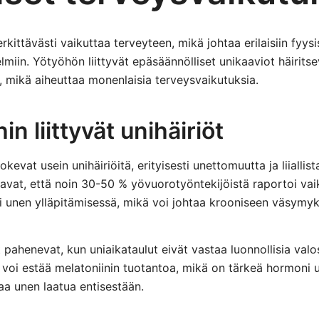
ittävästi vaikuttaa terveyteen, mikä johtaa erilaisiin fyysis
miin. Yötyöhön liittyvät epäsäännölliset unikaaviot häirits
 mikä aiheuttaa monenlaisia terveysvaikutuksia.
in liittyvät unihäiriöt
kevat usein unihäiriöitä, erityisesti unettomuutta ja liialli
avat, että noin 30-50 % yövuorotyöntekijöistä raportoi vai
i unen ylläpitämisessä, mikä voi johtaa krooniseen väsymy
ahenevat, kun uniaikataulut eivät vastaa luonnollisia valos
voi estää melatoniinin tuotantoa, mikä on tärkeä hormoni u
taa unen laatua entisestään.