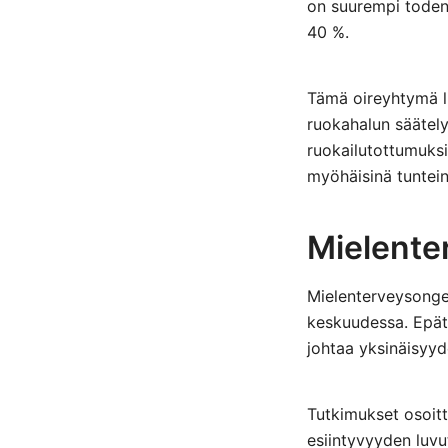
on suurempi todenn
40 %.
Tämä oireyhtymä li
ruokahalun säätely
ruokailutottumuksi
myöhäisinä tuntein
Mielente
Mielenterveysongel
keskuudessa. Epäta
johtaa yksinäisyyde
Tutkimukset osoitt
esiintyvyyden luvut