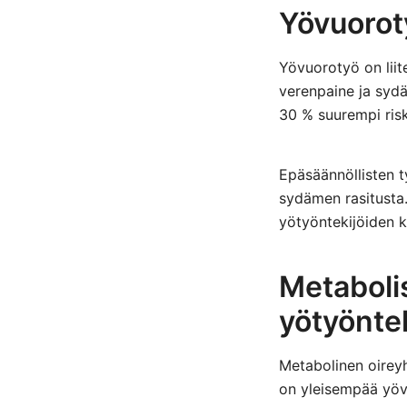
Yövuoroty
Yövuorotyö on liit
verenpaine ja sydän
30 % suurempi riski
Epäsäännöllisten t
sydämen rasitusta.
yötyöntekijöiden k
Metaboli
yötyöntek
Metabolinen oireyh
on yleisempää yövu