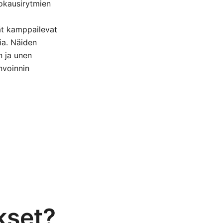
okausirytmien
ät kamppailevat
ia. Näiden
 ja unen
nvoinnin
kset?