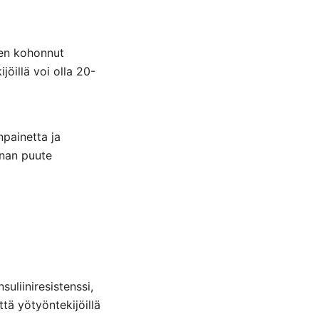
kien kohonnut
jöillä voi olla 20-
npainetta ja
nnan puute
uliiniresistenssi,
tä yötyöntekijöillä