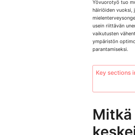
Yövuorotyö tuo mu
häiriöiden vuoksi, 
mielenterveysongel
usein riittävän un
vaikutusten vähen
ympäristön optimoi
parantamiseksi.
Key sections in
Mitkä
keske