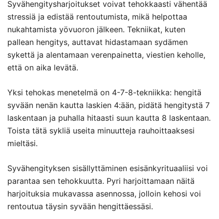
Syvähengitysharjoitukset voivat tehokkaasti vähentää
stressiä ja edistää rentoutumista, mikä helpottaa
nukahtamista yövuoron jälkeen. Tekniikat, kuten
pallean hengitys, auttavat hidastamaan sydämen
sykettä ja alentamaan verenpainetta, viestien keholle,
että on aika levätä.
Yksi tehokas menetelmä on 4-7-8-tekniikka: hengitä
syvään nenän kautta laskien 4:ään, pidätä hengitystä 7
laskentaan ja puhalla hitaasti suun kautta 8 laskentaan.
Toista tätä sykliä useita minuutteja rauhoittaaksesi
mieltäsi.
Syvähengityksen sisällyttäminen esisänkyrituaaliisi voi
parantaa sen tehokkuutta. Pyri harjoittamaan näitä
harjoituksia mukavassa asennossa, jolloin kehosi voi
rentoutua täysin syvään hengittäessäsi.