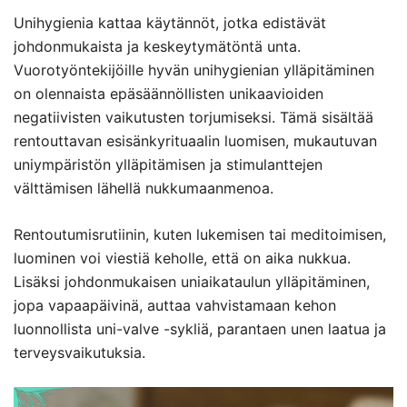
Unihygienia kattaa käytännöt, jotka edistävät
johdonmukaista ja keskeytymätöntä unta.
Vuorotyöntekijöille hyvän unihygienian ylläpitäminen
on olennaista epäsäännöllisten unikaavioiden
negatiivisten vaikutusten torjumiseksi. Tämä sisältää
rentouttavan esisänkyrituaalin luomisen, mukautuvan
uniympäristön ylläpitämisen ja stimulanttejen
välttämisen lähellä nukkumaanmenoa.
Rentoutumisrutiinin, kuten lukemisen tai meditoimisen,
luominen voi viestiä keholle, että on aika nukkua.
Lisäksi johdonmukaisen uniaikataulun ylläpitäminen,
jopa vapaapäivinä, auttaa vahvistamaan kehon
luonnollista uni-valve -sykliä, parantaen unen laatua ja
terveysvaikutuksia.