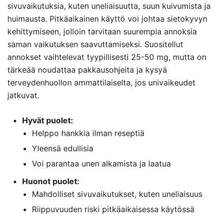
sivuvaikutuksia, kuten uneliaisuutta, suun kuivumista ja
huimausta. Pitkäaikainen käyttö voi johtaa sietokyvyn
kehittymiseen, jolloin tarvitaan suurempia annoksia
saman vaikutuksen saavuttamiseksi. Suositellut
annokset vaihtelevat tyypillisesti 25-50 mg, mutta on
tärkeää noudattaa pakkausohjeita ja kysyä
terveydenhuollon ammattilaiselta, jos univaikeudet
jatkuvat.
Hyvät puolet:
Helppo hankkia ilman reseptiä
Yleensä edullisia
Voi parantaa unen alkamista ja laatua
Huonot puolet:
Mahdolliset sivuvaikutukset, kuten uneliaisuus
Riippuvuuden riski pitkäaikaisessa käytössä