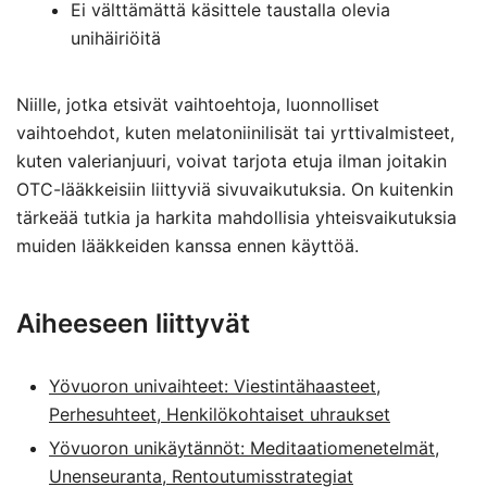
Ei välttämättä käsittele taustalla olevia
unihäiriöitä
Niille, jotka etsivät vaihtoehtoja, luonnolliset
vaihtoehdot, kuten melatoniinilisät tai yrttivalmisteet,
kuten valerianjuuri, voivat tarjota etuja ilman joitakin
OTC-lääkkeisiin liittyviä sivuvaikutuksia. On kuitenkin
tärkeää tutkia ja harkita mahdollisia yhteisvaikutuksia
muiden lääkkeiden kanssa ennen käyttöä.
Aiheeseen liittyvät
Yövuoron univaihteet: Viestintähaasteet,
Perhesuhteet, Henkilökohtaiset uhraukset
Yövuoron unikäytännöt: Meditaatiomenetelmät,
Unenseuranta, Rentoutumisstrategiat