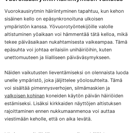
Vuorokausirytmin häiriintyminen tapahtuu, kun kehon
sisäinen kello on epäsynkronoituna ulkoisen
ympäristön kanssa. Yövuorotyöntekijöille valolle
altistuminen yöaikaan voi hämmentää tätä kelloa, mikä
tekee päiväsaikaan nukahtamisesta vaikeampaa. Tämä
epäsuhta voi johtaa erilaisiin unihäiriöihin, kuten
unettomuuteen ja liialliseen päiväväsymykseen.
Näiden vaikutusten lieventämiseksi on olennaista luoda
unelle ympäristö, joka jäljittelee yöolosuhteita. Tämä
voi sisältää pimennysverhojen, silmämaskien ja
valkoisen kohinan
koneiden käytön päivän häiriöiden
estämiseksi. Lisäksi kirkkaiden näyttöjen altistuksen
rajoittaminen ennen nukkumaanmenoa voi auttaa
viestimään keholle, että on aika levätä.