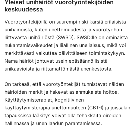
Yleiset unihäiriöt vuorotyöntekijöiden
keskuudessa
Vuorotyöntekijöillä on suurempi riski kärsiä erilaisista
unihäiriöistä, kuten unettomuudesta ja vuorotyöhön
liittyvästä unihäiriöstä (SWSD). SWSD:lle on ominaista
nukahtamisvaikeudet ja liiallinen uneliaisuus, mikä voi
merkittävästi vaikuttaa päivittäiseen toimintakykyyn.
Nämä häiriöt johtuvat usein epäsäännöllisistä
unikaavioista ja riittämättömästä unenkestosta.
On tärkeää, että vuorotyöntekijät tunnistavat näiden
häiriöiden merkit ja hakevat asianmukaista hoitoa.
Käyttäytymisterapiat, kognitiivinen
käyttäytymisterapia unettomuuteen (CBT-I) ja joissakin
tapauksissa lääkitys voivat olla tehokkaita oireiden
hallinnassa ja unen laadun parantamisessa.