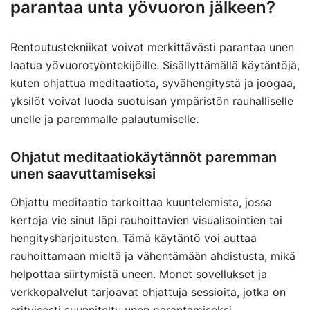
parantaa unta yövuoron jälkeen?
Rentoutustekniikat voivat merkittävästi parantaa unen
laatua yövuorotyöntekijöille. Sisällyttämällä käytäntöjä,
kuten ohjattua meditaatiota, syvähengitystä ja joogaa,
yksilöt voivat luoda suotuisan ympäristön rauhalliselle
unelle ja paremmalle palautumiselle.
Ohjatut meditaatiokäytännöt paremman
unen saavuttamiseksi
Ohjattu meditaatio tarkoittaa kuuntelemista, jossa
kertoja vie sinut läpi rauhoittavien visualisointien tai
hengitysharjoitusten. Tämä käytäntö voi auttaa
rauhoittamaan mieltä ja vähentämään ahdistusta, mikä
helpottaa siirtymistä uneen. Monet sovellukset ja
verkkopalvelut tarjoavat ohjattuja sessioita, jotka on