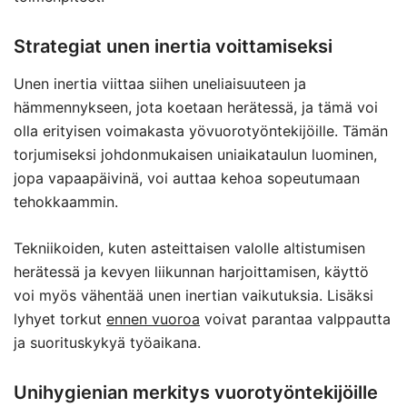
Strategiat unen inertia voittamiseksi
Unen inertia viittaa siihen uneliaisuuteen ja
hämmennykseen, jota koetaan herätessä, ja tämä voi
olla erityisen voimakasta yövuorotyöntekijöille. Tämän
torjumiseksi johdonmukaisen uniaikataulun luominen,
jopa vapaapäivinä, voi auttaa kehoa sopeutumaan
tehokkaammin.
Tekniikoiden, kuten asteittaisen valolle altistumisen
herätessä ja kevyen liikunnan harjoittamisen, käyttö
voi myös vähentää unen inertian vaikutuksia. Lisäksi
lyhyet torkut
ennen vuoroa
voivat parantaa valppautta
ja suorituskykyä työaikana.
Unihygienian merkitys vuorotyöntekijöille