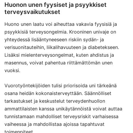
Huonon unen fyysiset ja psyykkiset
terveysvaikutukset
Huono unen laatu voi aiheuttaa vakavia fyysisiä ja
psyykkisiä terveysongelmia. Krooninen univaje on
yhteydessä lisääntyneeseen riskiin sydän- ja
verisuonitauteihin, liikalihavuuteen ja diabetekseen.
Lisäksi mielenterveysongelmat, kuten ahdistus ja
masennus, voivat pahentua riittämättömän unen
vuoksi.
Vuorotyöntekijöiden tulisi priorisoida uni tärkeänä
osana heidän kokonaisterveyttään. Säännölliset
tarkastukset ja keskustelut terveydenhuollon
ammattilaisten kanssa unikäytännöistä voivat auttaa
tunnistamaan mahdolliset terveysriskit varhaisessa
vaiheessa ja mahdollistaa ajoissa tapahtuvat
toimenpiteet.