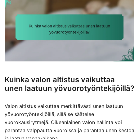
Kuinka valon altistus vaikuttaa
unen laatuun yövuorotyöntekijöillä?
Valon altistus vaikuttaa merkittävästi unen laatuun
yövuorotyöntekijöillä, sillä se säätelee
vuorokausirytmejä. Oikeanlainen valon hallinta voi
parantaa valppautta vuoroissa ja parantaa unen kestoa
ja laatua vapaa-aikana.