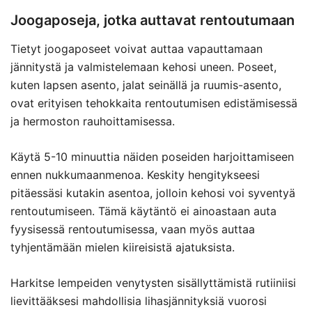
Joogaposeja, jotka auttavat rentoutumaan
Tietyt joogaposeet voivat auttaa vapauttamaan
jännitystä ja valmistelemaan kehosi uneen. Poseet,
kuten lapsen asento, jalat seinällä ja ruumis-asento,
ovat erityisen tehokkaita rentoutumisen edistämisessä
ja hermoston rauhoittamisessa.
Käytä 5-10 minuuttia näiden poseiden harjoittamiseen
ennen nukkumaanmenoa. Keskity hengitykseesi
pitäessäsi kutakin asentoa, jolloin kehosi voi syventyä
rentoutumiseen. Tämä käytäntö ei ainoastaan auta
fyysisessä rentoutumisessa, vaan myös auttaa
tyhjentämään mielen kiireisistä ajatuksista.
Harkitse lempeiden venytysten sisällyttämistä rutiiniisi
lievittääksesi mahdollisia lihasjännityksiä vuorosi