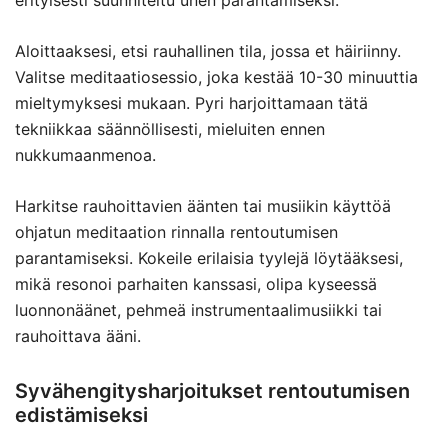
erityisesti suunniteltu unen parantamiseksi.
Aloittaaksesi, etsi rauhallinen tila, jossa et häiriinny.
Valitse meditaatiosessio, joka kestää 10-30 minuuttia
mieltymyksesi mukaan. Pyri harjoittamaan tätä
tekniikkaa säännöllisesti, mieluiten ennen
nukkumaanmenoa.
Harkitse rauhoittavien äänten tai musiikin käyttöä
ohjatun meditaation rinnalla rentoutumisen
parantamiseksi. Kokeile erilaisia tyylejä löytääksesi,
mikä resonoi parhaiten kanssasi, olipa kyseessä
luonnonäänet, pehmeä instrumentaalimusiikki tai
rauhoittava ääni.
Syvähengitysharjoitukset rentoutumisen
edistämiseksi