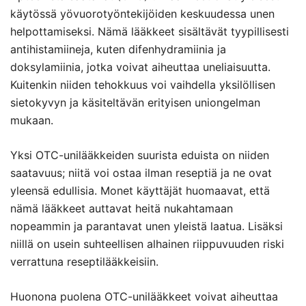
käytössä yövuorotyöntekijöiden keskuudessa unen
helpottamiseksi. Nämä lääkkeet sisältävät tyypillisesti
antihistamiineja, kuten difenhydramiinia ja
doksylamiinia, jotka voivat aiheuttaa uneliaisuutta.
Kuitenkin niiden tehokkuus voi vaihdella yksilöllisen
sietokyvyn ja käsiteltävän erityisen uniongelman
mukaan.
Yksi OTC-unilääkkeiden suurista eduista on niiden
saatavuus; niitä voi ostaa ilman reseptiä ja ne ovat
yleensä edullisia. Monet käyttäjät huomaavat, että
nämä lääkkeet auttavat heitä nukahtamaan
nopeammin ja parantavat unen yleistä laatua. Lisäksi
niillä on usein suhteellisen alhainen riippuvuuden riski
verrattuna reseptilääkkeisiin.
Huonona puolena OTC-unilääkkeet voivat aiheuttaa