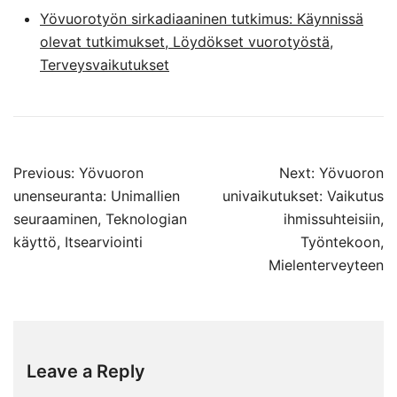
Yövuorotyön sirkadiaaninen tutkimus: Käynnissä
olevat tutkimukset, Löydökset vuorotyöstä,
Terveysvaikutukset
Post
Previous:
Yövuoron
Next:
Yövuoron
navigation
unenseuranta: Unimallien
univaikutukset: Vaikutus
seuraaminen, Teknologian
ihmissuhteisiin,
käyttö, Itsearviointi
Työntekoon,
Mielenterveyteen
Leave a Reply