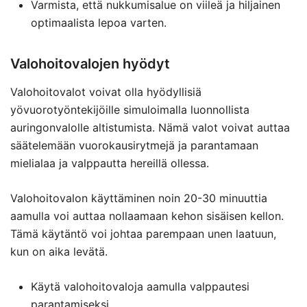
Varmista, että nukkumisalue on viileä ja hiljainen
optimaalista lepoa varten.
Valohoitovalojen hyödyt
Valohoitovalot voivat olla hyödyllisiä
yövuorotyöntekijöille simuloimalla luonnollista
auringonvalolle altistumista. Nämä valot voivat auttaa
säätelemään vuorokausirytmejä ja parantamaan
mielialaa ja valppautta hereillä ollessa.
Valohoitovalon käyttäminen noin 20-30 minuuttia
aamulla voi auttaa nollaamaan kehon sisäisen kellon.
Tämä käytäntö voi johtaa parempaan unen laatuun,
kun on aika levätä.
Käytä valohoitovaloja aamulla valppautesi
parantamiseksi.