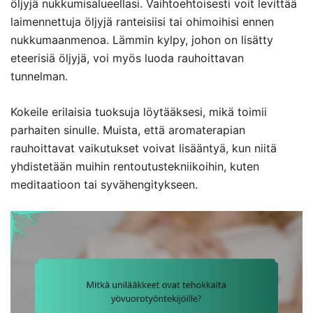
öljyjä nukkumisalueellasi. Vaihtoehtoisesti voit levittää
laimennettuja öljyjä ranteisiisi tai ohimoihisi ennen
nukkumaanmenoa. Lämmin kylpy, johon on lisätty
eteerisiä öljyjä, voi myös luoda rauhoittavan
tunnelman.
Kokeile erilaisia tuoksuja löytääksesi, mikä toimii
parhaiten sinulle. Muista, että aromaterapian
rauhoittavat vaikutukset voivat lisääntyä, kun niitä
yhdistetään muihin rentoutustekniikoihin, kuten
meditaatioon tai syvähengitykseen.