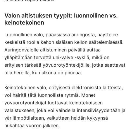
Valon altistuksen tyypit: luonnollinen vs.
keinotekoinen
Luonnollinen valo, pääasiassa auringosta, näyttelee
keskeistä roolia kehon sisäisen kellon säätelemisessä.
Auringonvalolle altistuminen päivällä auttaa
ylläpitämään tervettä uni-valve -sykliä, mikä on
erityisen tärkeää yövuorotyöntekijöille, jotka saattavat
olla hereillä, kun ulkona on pimeää.
Keinotekoinen valo, erityisesti elektronisista laitteista,
voi häiritä tätä luonnollista rytmiä. Monet
yövuorotyöntekijät luottavat keinotekoiseen
valaistukseen, joka voi vaihdella intensiivisyydeltään ja
värilämpötilaltaan, vaikuttaen heidän kykyynsä
nukahtaa vuoron jälkeen.