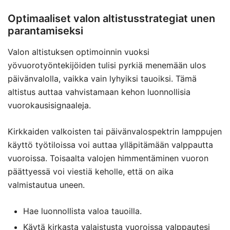
Optimaaliset valon altistusstrategiat unen
parantamiseksi
Valon altistuksen optimoinnin vuoksi
yövuorotyöntekijöiden tulisi pyrkiä menemään ulos
päivänvalolla, vaikka vain lyhyiksi tauoiksi. Tämä
altistus auttaa vahvistamaan kehon luonnollisia
vuorokausisignaaleja.
Kirkkaiden valkoisten tai päivänvalospektrin lamppujen
käyttö työtiloissa voi auttaa ylläpitämään valppautta
vuoroissa. Toisaalta valojen himmentäminen vuoron
päättyessä voi viestiä keholle, että on aika
valmistautua uneen.
Hae luonnollista valoa tauoilla.
Käytä kirkasta valaistusta vuoroissa valppautesi