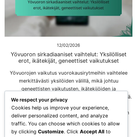
12/02/2026
Yövuoron sirkadiaaniset vaihtelut: Yksilölliset
erot, ikätekijät, geneettiset vaikutukset
Yövuorojen vaikutus vuorokausirytmeihin vaihtelee
merkittävästi yksilöiden välillä, mikä johtuu
geneettisten vaikutusten, ikätekijöiden ja
henkilökohtaisten elämäntapavalintojen yhdistelmästä.
We respect your privacy
Nämä sisäiset prosessit, jotka säätelevät
Cookies help us improve your experience,
univalverytmiä, voivat häiriintyä yötyön vaatimusten
deliver personalized content, and analyze
vuoksi, mikä voi johtaa […]
traffic. You can choose which cookies to allow
by clicking
Customize
. Click
Accept All
to